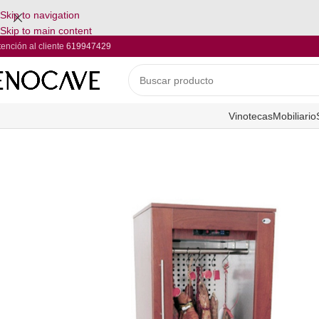
Skip to navigation
Skip to main content
tención al cliente
619947429
Vinotecas
Mobiliario