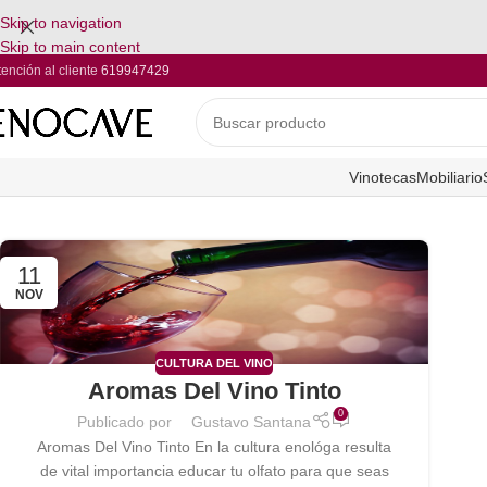
Skip to navigation
Skip to main content
tención al cliente
619947429
Vinotecas
Mobiliario
11
NOV
CULTURA DEL VINO
Aromas Del Vino Tinto
0
Publicado por
Gustavo Santana
Aromas Del Vino Tinto En la cultura enológa resulta
de vital importancia educar tu olfato para que seas