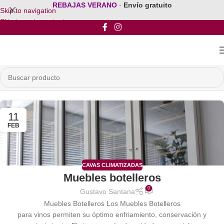
REBAJAS VERANO
-
Envío gratuito
Skip to navigation
Skip to main content
11
FEB
CAVAS CLIMATIZADAS
Muebles botelleros
0
Gustavo Santana
Muebles Botelleros Los Muebles Botelleros
para vinos permiten su óptimo enfriamiento, conservación y