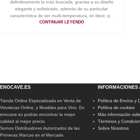
definitivamente la más buscada, gracias a su diseño
elegante y sofisticado, además de su particular
característica de ser multi-temperatura, es decir, q...
CONTINUAR LEYENDO
ENOCAVE.ES
INFORMACIONES 
Tienda Online Especializada en Venta de
Política de Envíos y
Vinotecas Online, y Muebles para Vino. En
Política de cookies
enocave.es podrás encontrar la mejor
Más información sobr
calidad al mejor precio.
Términos y Condicio
Somos Distribuidores Autorizados de las
Sobre Nosotros
Primeras Marcas en el Mercado.