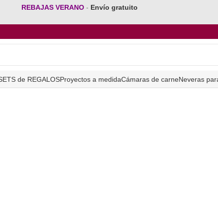
REBAJAS VERANO
-
Envío gratuito
SETS de REGALOS
Proyectos a medida
Cámaras de carne
Neveras par