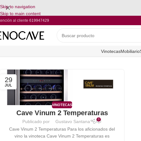
Skip to navigation
Skip to main content
tención al cliente
619947429
Vinotecas
Mobiliario
29
JUL
VINOTECAS
Cave Vinum 2 Temperaturas
0
Publicado por
Gustavo Santana
Cave Vinum 2 Temperaturas Para los aficionados del
vino la vinoteca Cave Vinum 2 Temperaturas es