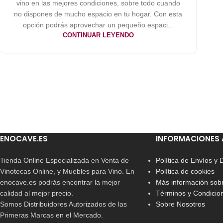
vino en las mejores condiciones, sobre todo cuando
no dispones de mucho espacio en tu hogar. Con esta
opción podrás aprovechar un pequeño espaci...
CONTINUAR LEYENDO
ENOCAVE.ES
INFORMACIONES 
Tienda Online Especializada en Venta de
Política de Envíos y
Vinotecas Online, y Muebles para Vino. En
Política de cookies
enocave.es podrás encontrar la mejor
Más información sobr
calidad al mejor precio.
Términos y Condicio
Somos Distribuidores Autorizados de las
Sobre Nosotros
Primeras Marcas en el Mercado.