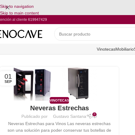
Skip to navigation
Skip to main content
tención al cliente
619947429
Vinotecas
Mobiliario
01
SEP
VINOTECAS
Neveras Estrechas
0
Publicado por
Gustavo Santana
Neveras Estrechas para Vinos Las neveras estrechas
son una solución para poder conservar tus botellas de