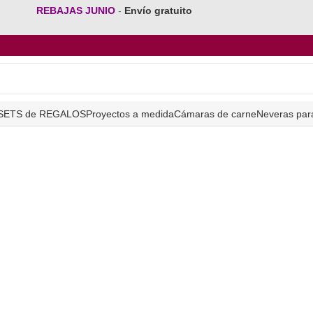
REBAJAS JUNIO
-
Envío gratuito
SETS de REGALOS
Proyectos a medida
Cámaras de carne
Neveras par