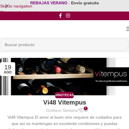
REBAJAS VERANO
-
Envío gratuito
Skip to navigation
Skip to main content
19
AGO
VINOTECAS
Vi48 Vitempus
0
Gustavo Santana
Vi48 Vitempus El amor al buen vino requiere de cuidados para
que así se mantengan en excelente condiciones y puedas