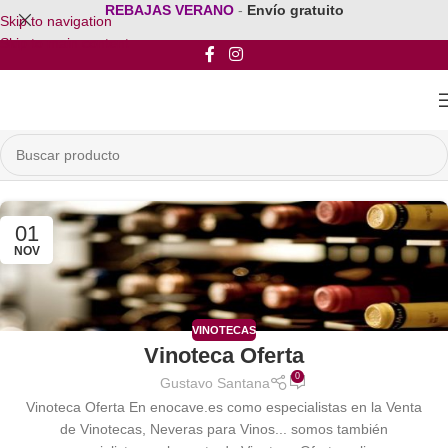
REBAJAS VERANO
-
Envío gratuito
Skip to navigation
Skip to main content
01
NOV
VINOTECAS
Vinoteca Oferta
0
Gustavo Santana
Vinoteca Oferta En enocave.es como especialistas en la Venta
de Vinotecas, Neveras para Vinos... somos también