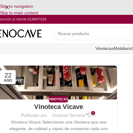
Skip to navigation
Skip to main content
tención al cliente
619947429
Vinotecas
Mobiliario
22
AGO
VINOTECAS
Vinoteca Vicave
0
Publicado por
Gustavo Santana
Vinoteca Vicave Seleccionar una Vinoteca que sea
elegante, de calidad y capaz de conservar cada uno