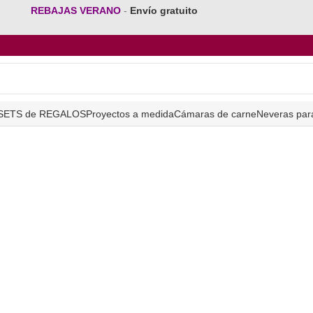
REBAJAS VERANO
-
Envío gratuito
SETS de REGALOS
Proyectos a medida
Cámaras de carne
Neveras par