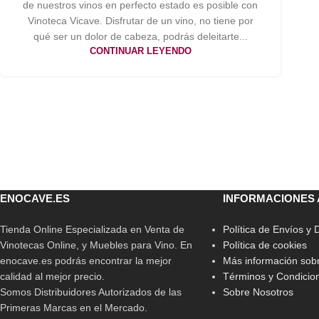
de nuestros vinos en perfecto estado es posible con
Vinoteca Vicave. Disfrutar de un vino, no tiene por
qué ser un dolor de cabeza, podrás deleitarte...
CONTINUAR LEYENDO
ENOCAVE.ES
INFORMACIONES 
Tienda Online Especializada en Venta de
Política de Envíos y
Vinotecas Online, y Muebles para Vino. En
Política de cookies
enocave.es podrás encontrar la mejor
Más información sobr
calidad al mejor precio.
Términos y Condicio
Somos Distribuidores Autorizados de las
Sobre Nosotros
Primeras Marcas en el Mercado.