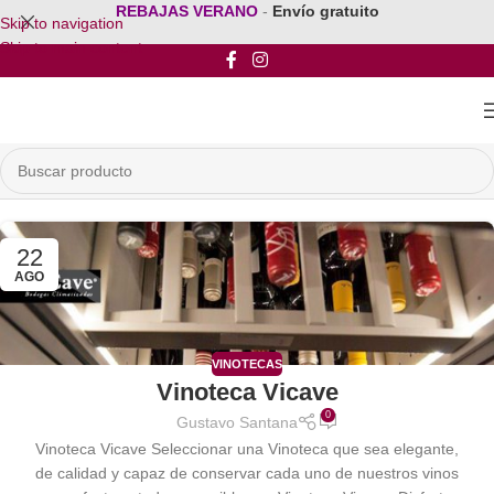
REBAJAS VERANO
-
Envío gratuito
Skip to navigation
Skip to main content
22
AGO
VINOTECAS
Vinoteca Vicave
0
Gustavo Santana
Vinoteca Vicave Seleccionar una Vinoteca que sea elegante,
de calidad y capaz de conservar cada uno de nuestros vinos