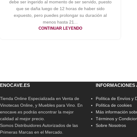
debe ser ingerido al momento de ser servido, puesto
que se daña luego de 12 horas de haber sido
expuesto, pero puedes prolongar su duración al
menos hasta 21...
CONTINUAR LEYENDO
ENOCAVE.ES
INFORMACIONES 
Tienda Online Especializada en Venta de
Política de Envíos y
Vinotecas Online, y Muebles para Vino. En
Política de cookies
enocave.es podrás encontrar la mejor
Más información sobr
calidad al mejor precio.
Términos y Condicio
Somos Distribuidores Autorizados de las
Sobre Nosotros
Primeras Marcas en el Mercado.