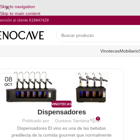
Skip to navigation
Skip to main content
tención al cliente
619947429
Vinotecas
Mobiliario
08
OCT
VINOTECAS
Dispensadores
0
Publicado por
Gustavo Santana
Dispensadores El vino es una de las bebidas
predilecta de la comida gourmet que normalmente