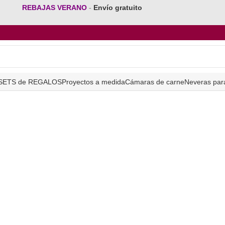
REBAJAS VERANO
-
Envío gratuito
SETS de REGALOS
Proyectos a medida
Cámaras de carne
Neveras par