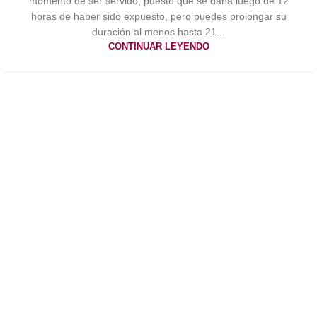
momento de ser servido, puesto que se daña luego de 12
horas de haber sido expuesto, pero puedes prolongar su
duración al menos hasta 21...
CONTINUAR LEYENDO