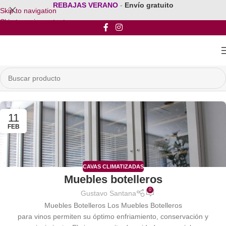
REBAJAS VERANO
-
Envío gratuito
Skip to navigation
Skip to main content
11
FEB
CAVAS CLIMATIZADAS
Muebles botelleros
0
Gustavo Santana
Muebles Botelleros Los Muebles Botelleros
para vinos permiten su óptimo enfriamiento, conservación y