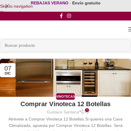
REBAJAS VERANO
-
Envío gratuito
Skip to navigation
Skip to main content
07
DIC
VINOTECAS
Comprar Vinoteca 12 Botellas
0
Gustavo Santana
Atrévete a Comprar Vinoteca 12 Botellas Si quieres una Cava
Climatizada, apuesta por Comprar Vinoteca 12 Botellas. Será