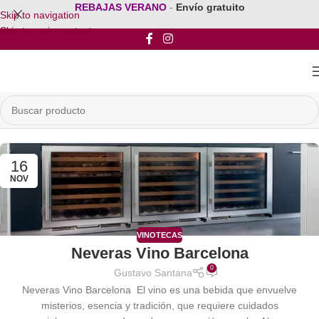
REBAJAS VERANO
-
Envío gratuito
Skip to navigation
Skip to main content
16
NOV
VINOTECAS
Neveras Vino Barcelona
0
Gustavo Santana
Neveras Vino Barcelona El vino es una bebida que envuelve
misterios, esencia y tradición, que requiere cuidados