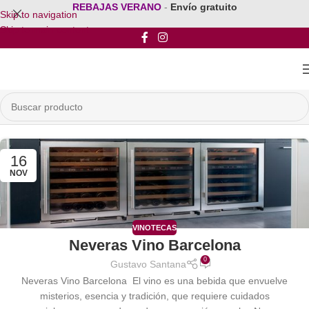
REBAJAS VERANO
-
Envío gratuito
Skip to navigation
Skip to main content
16
NOV
VINOTECAS
Neveras Vino Barcelona
0
Gustavo Santana
Neveras Vino Barcelona El vino es una bebida que envuelve
misterios, esencia y tradición, que requiere cuidados