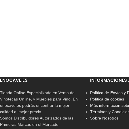
ENOCAVE.ES
INFORMACIONES 
Tienda Online Especializada en Venta de
Política de Envíos y
Vinotecas Online, y Muebles para Vino. En
Política de cookies
enocave.es podrás encontrar la mejor
Más información sobr
calidad al mejor precio.
Términos y Condicio
Somos Distribuidores Autorizados de las
Sobre Nosotros
Primeras Marcas en el Mercado.