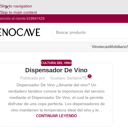
Skip to navigation
Skip to main content
tención al cliente
619947429
Vinotecas
Mobiliario
CULTURA DEL VINO
Dispensador De Vino
0
Publicado por
Gustavo Santana
Dispensador De Vino ¿Amante del vino? Un
verdadero fanático conoce la importancia del servicio
mediante el Dispensador De Vino, el cual te permite
disfrutar de una copa perfecta. Los dispensadores de
vino mantienen la temperatura ideal del vino y lo...
CONTINUAR LEYENDO