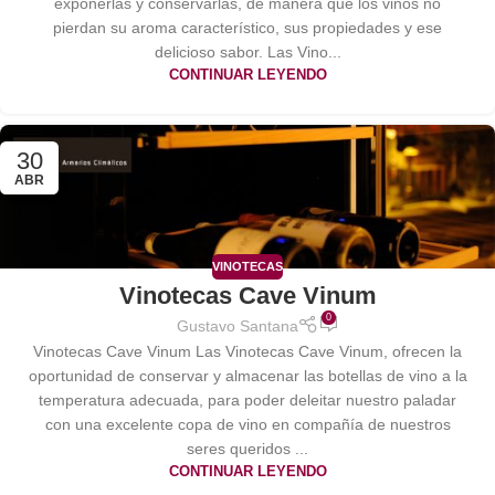
exponerlas y conservarlas, de manera que los vinos no
pierdan su aroma característico, sus propiedades y ese
delicioso sabor. Las Vino...
CONTINUAR LEYENDO
30
ABR
VINOTECAS
Vinotecas Cave Vinum
0
Gustavo Santana
Vinotecas Cave Vinum Las Vinotecas Cave Vinum, ofrecen la
oportunidad de conservar y almacenar las botellas de vino a la
temperatura adecuada, para poder deleitar nuestro paladar
con una excelente copa de vino en compañía de nuestros
seres queridos ...
CONTINUAR LEYENDO