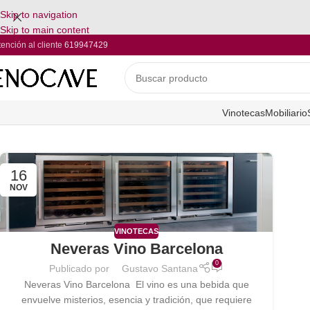
Skip to navigation
Skip to main content
tención al cliente
619947429
Vinotecas
Mobiliario
16
NOV
VINOTECAS
Neveras Vino Barcelona
0
Publicado por
Gustavo Santana
Neveras Vino Barcelona El vino es una bebida que
envuelve misterios, esencia y tradición, que requiere