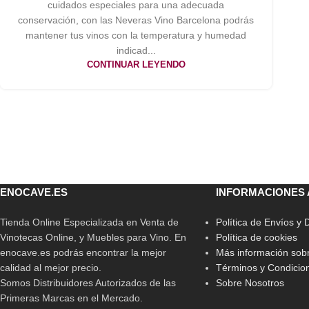
cuidados especiales para una adecuada
conservación, con las Neveras Vino Barcelona podrás
mantener tus vinos con la temperatura y humedad
indicad...
CONTINUAR LEYENDO
ENOCAVE.ES
INFORMACIONES 
Tienda Online Especializada en Venta de
Política de Envíos y
Vinotecas Online, y Muebles para Vino. En
Política de cookies
enocave.es podrás encontrar la mejor
Más información sobr
calidad al mejor precio.
Términos y Condicio
Somos Distribuidores Autorizados de las
Sobre Nosotros
Primeras Marcas en el Mercado.