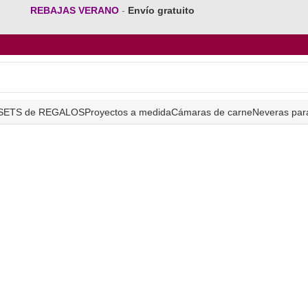
REBAJAS VERANO
-
Envío gratuito
SETS de REGALOS
Proyectos a medida
Cámaras de carne
Neveras par