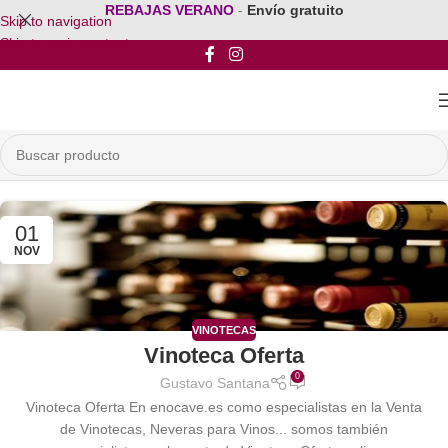
REBAJAS VERANO
-
Envío gratuito
Skip to navigation
Skip to main content
01
NOV
VINOTECAS
Vinoteca Oferta
0
Gustavo Santana
Vinoteca Oferta En enocave.es como especialistas en la Venta
de Vinotecas, Neveras para Vinos... somos también