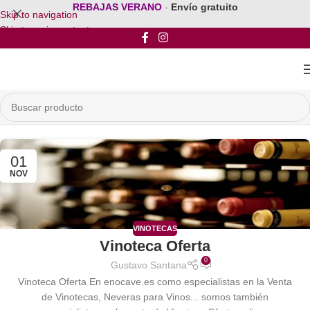
REBAJAS VERANO
-
Envío gratuito
Skip to navigation
Skip to main content
01
NOV
VINOTECAS
Vinoteca Oferta
0
Gustavo Santana
Vinoteca Oferta En enocave.es como especialistas en la Venta
de Vinotecas, Neveras para Vinos... somos también