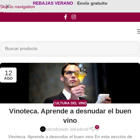
REBAJAS VERANO
-
Envío gratuito
Skip to navigation
Skip to main content
12
AGO
CULTURA DEL VINO
Vinoteca. Aprende a desnudar el buen
vino
0
sdcsdcasdc sdcsdcsd
Vinoteca. Aprende a desnudar el buen vino En esta sección de