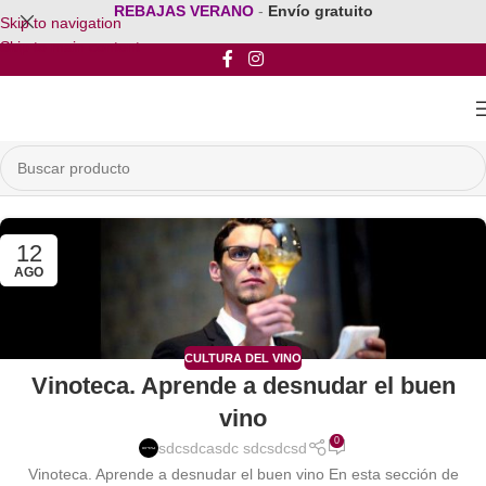
REBAJAS VERANO
-
Envío gratuito
Skip to navigation
Skip to main content
12
AGO
CULTURA DEL VINO
Vinoteca. Aprende a desnudar el buen
vino
0
sdcsdcasdc sdcsdcsd
Vinoteca. Aprende a desnudar el buen vino En esta sección de