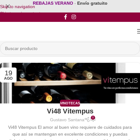
REBAJAS VERANO
-
Envío gratuito
Skip to navigation
Skip to main content
19
AGO
VINOTECAS
Vi48 Vitempus
0
Gustavo Santana
Vi48 Vitempus El amor al buen vino requiere de cuidados para
que así se mantengan en excelente condiciones y puedas