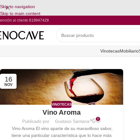
Skip to navigation
Skip to main content
tención al cliente
619947429
Vinotecas
Mobiliario
16
NOV
VINOTECAS
Vino Aroma
0
Publicado por
Gustavo Santana
Vino Aroma El vino aparte de su maravilloso sabor,
tiene una particular característica que lo hace más