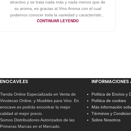
atractivo y se trata nada más y nada menos que de
su aroma, es gracias al Vino Aroma con el cual
podemos conocer toda la variedad y característic...
CONTINUAR LEYENDO
ENOCAVE.ES
INFORMACIONES 
Tienda Online Especializada en Venta de
Política de Envíos y
Vinotecas Online, y Muebles para Vino. En
Política de cookies
enocave.es podrás encontrar la mejor
Más información sobr
calidad al mejor precio.
Términos y Condicio
Somos Distribuidores Autorizados de las
Sobre Nosotros
Primeras Marcas en el Mercado.