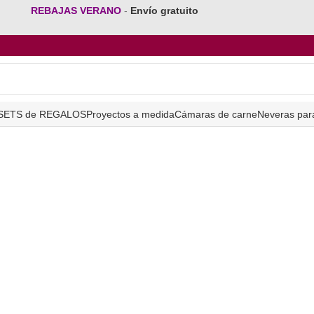
REBAJAS VERANO
-
Envío gratuito
SETS de REGALOS
Proyectos a medida
Cámaras de carne
Neveras par