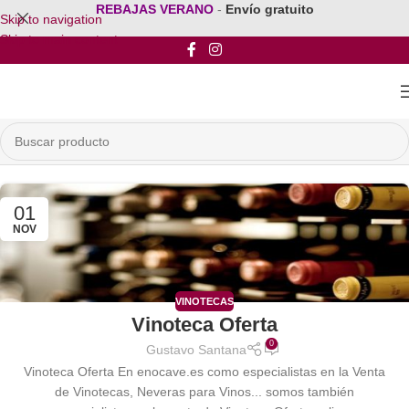
REBAJAS VERANO
-
Envío gratuito
Skip to navigation
Skip to main content
01
NOV
VINOTECAS
Vinoteca Oferta
0
Gustavo Santana
Vinoteca Oferta En enocave.es como especialistas en la Venta
de Vinotecas, Neveras para Vinos... somos también