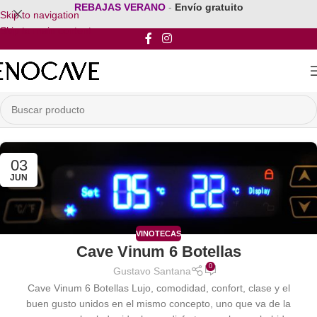
REBAJAS VERANO
-
Envío gratuito
Skip to navigation
Skip to main content
03
JUN
VINOTECAS
Cave Vinum 6 Botellas
0
Gustavo Santana
Cave Vinum 6 Botellas Lujo, comodidad, confort, clase y el
buen gusto unidos en el mismo concepto, uno que va de la