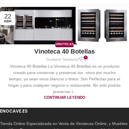
22
ABR
VINOTECAS
Vinoteca 40 Botellas
0
Gustavo Santana
Vinoteca 40 Botellas La Vinoteca 40 Botellas es un producto
creado para conservar y preservar tus vinos por mucho
tiempo, ya sean vinos blancos o tintos. Son Perfectas para el
hogar y para cualquier negocio o restaurante. No solo podrás
preservar t...
CONTINUAR LEYENDO
ENOCAVE.ES
Tienda Online Especializada en Venta de Vinotecas Online, y Muebles