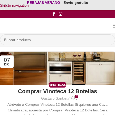
REBAJAS VERANO
-
Envío gratuito
Skip to navigation
Skip to main content
07
DIC
VINOTECAS
Comprar Vinoteca 12 Botellas
0
Gustavo Santana
Atrévete a Comprar Vinoteca 12 Botellas Si quieres una Cava
Climatizada, apuesta por Comprar Vinoteca 12 Botellas. Será