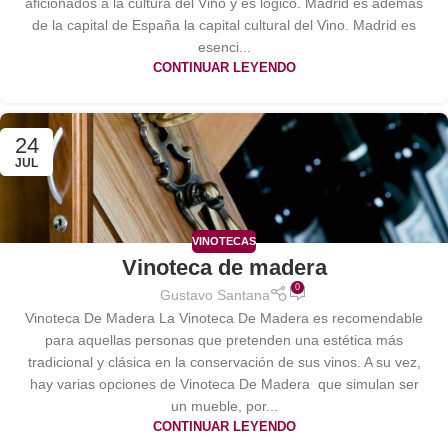
aficionados a la cultura del Vino y es lógico. Madrid es además
de la capital de España la capital cultural del Vino. Madrid es
esenci...
CONTINUAR LEYENDO
24
JUL
VINOTECAS
Vinoteca de madera
0
Gustavo Santana
Vinoteca De Madera La Vinoteca De Madera es recomendable
para aquellas personas que pretenden una estética más
tradicional y clásica en la conservación de sus vinos. A su vez,
hay varias opciones de Vinoteca De Madera que simulan ser
un mueble, por...
CONTINUAR LEYENDO