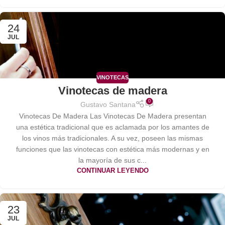
24
JUL
VINOTECAS
Vinotecas de madera
0
Gustavo Santana
Vinotecas De Madera Las Vinotecas De Madera presentan
una estética tradicional que es aclamada por los amantes de
los vinos más tradicionales. A su vez, poseen las mismas
funciones que las vinotecas con estética más modernas y en
la mayoría de sus c...
CONTINUAR LEYENDO
23
JUL