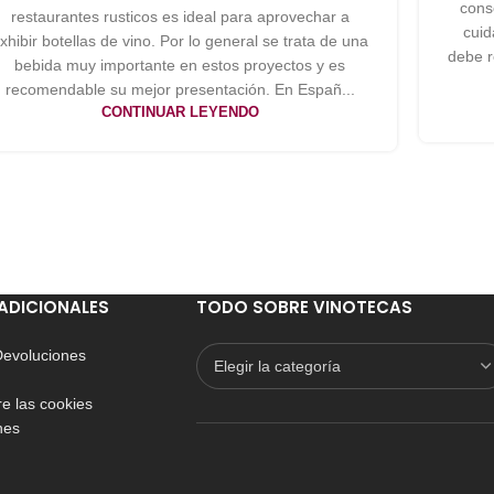
cons
restaurantes rusticos es ideal para aprovechar a
cuid
xhibir botellas de vino. Por lo general se trata de una
debe r
bebida muy importante en estos proyectos y es
recomendable su mejor presentación. En Españ...
CONTINUAR LEYENDO
ADICIONALES
TODO SOBRE VINOTECAS
 Devoluciones
e las cookies
nes