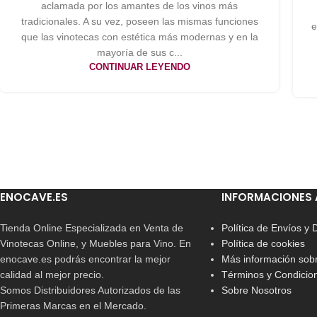
aclamada por los amantes de los vinos más
tradicionales. A su vez, poseen las mismas funciones
e
que las vinotecas con estética más modernas y en la
mayoría de sus c...
CONTINUAR LEYENDO
ENOCAVE.ES
INFORMACIONES 
Tienda Online Especializada en Venta de
Política de Envíos y
Vinotecas Online, y Muebles para Vino. En
Política de cookies
enocave.es podrás encontrar la mejor
Más información sobr
calidad al mejor precio.
Términos y Condicio
Somos Distribuidores Autorizados de las
Sobre Nosotros
Primeras Marcas en el Mercado.