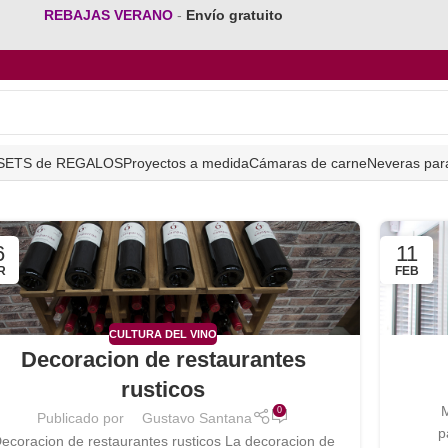
REBAJAS VERANO
-
Envío gratuito
SETS de REGALOS
Proyectos a medida
Cámaras de carne
Neveras par
6
11
R
FEB
CULTURA DEL VINO
Decoracion de restaurantes
rusticos
M
0
Publicado por
Gustavo Santana
p
ecoracion de restaurantes rusticos La decoracion de