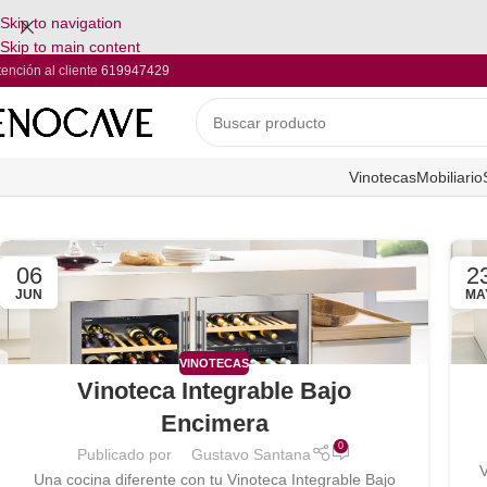
Skip to navigation
Skip to main content
tención al cliente
619947429
Vinotecas
Mobiliario
06
2
JUN
MA
VINOTECAS
Vinoteca Integrable Bajo
Encimera
0
Publicado por
Gustavo Santana
V
Una cocina diferente con tu Vinoteca Integrable Bajo