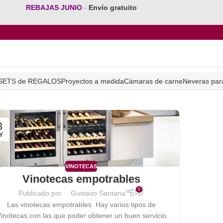
REBAJAS JUNIO
-
Envío gratuito
SETS de REGALOS
Proyectos a medida
Cámaras de carne
Neveras par
3
Y
VINOTECAS
Vinotecas empotrables
0
Publicado por
Gustavo Santana
Las vinotecas empotrables Hay varios tipos de
inotecas con las que poder obtener un buen servicio