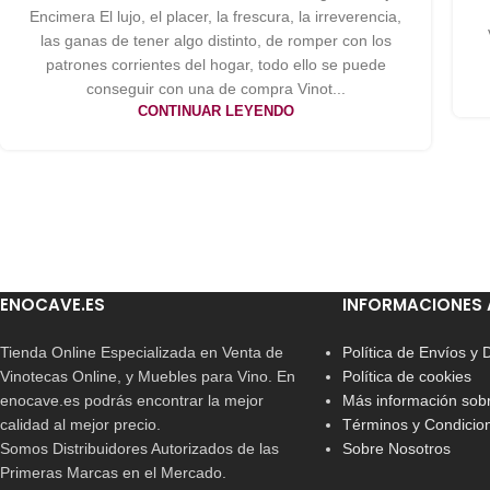
Encimera El lujo, el placer, la frescura, la irreverencia,
las ganas de tener algo distinto, de romper con los
patrones corrientes del hogar, todo ello se puede
conseguir con una de compra Vinot...
CONTINUAR LEYENDO
ENOCAVE.ES
INFORMACIONES 
Tienda Online Especializada en Venta de
Política de Envíos y
Vinotecas Online, y Muebles para Vino. En
Política de cookies
enocave.es podrás encontrar la mejor
Más información sobr
calidad al mejor precio.
Términos y Condicio
Somos Distribuidores Autorizados de las
Sobre Nosotros
Primeras Marcas en el Mercado.