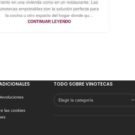
tanto en una vivienda como en un restaurante. Las
vinotecas empotrables son la solución perfecta para
la cocina u otro espacio del hogar donde qu...
CONTINUAR LEYENDO
ADICIONALES
TODO SOBRE VINOTECAS
 Devoluciones
e las cookies
nes