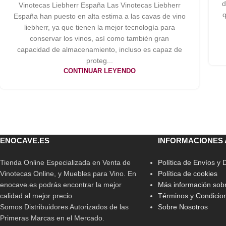
d
Vinotecas Liebherr España Las Vinotecas Liebherr
q
España han puesto en alta estima a las cavas de vino
liebherr, ya que tienen la mejor tecnología para
conservar los vinos, así como también gran
capacidad de almacenamiento, incluso es capaz de
proteg...
CONTINUAR LEYENDO
ENOCAVE.ES
INFORMACIONES 
Tienda Online Especializada en Venta de
Política de Envíos y
Vinotecas Online, y Muebles para Vino. En
Política de cookies
enocave.es podrás encontrar la mejor
Más información sobr
calidad al mejor precio.
Términos y Condicio
Somos Distribuidores Autorizados de las
Sobre Nosotros
Primeras Marcas en el Mercado.