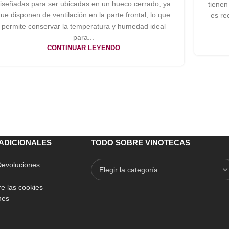
iseñadas para ser ubicadas en un hueco cerrado, ya
tienen
ue disponen de ventilación en la parte frontal, lo que
es re
permite conservar la temperatura y humedad ideal
para...
CONTINUAR LEYENDO
ADICIONALES
TODO SOBRE VINOTECAS
 Devoluciones
e las cookies
nes