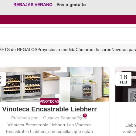
REBAJAS VERANO
-
Envío gratuito
SETS de REGALOS
Proyectos a medida
Cámaras de carne
Neveras par
5
18
Y
FEB
VINOTECAS
Vinoteca Encastrable Liebherr
0
Publicado por
Gustavo Santana
Vinoteca Encastrable Liebherr Las Vinoteca
Liebh
Encastrable Liebherr, son aquellas que están
catálo