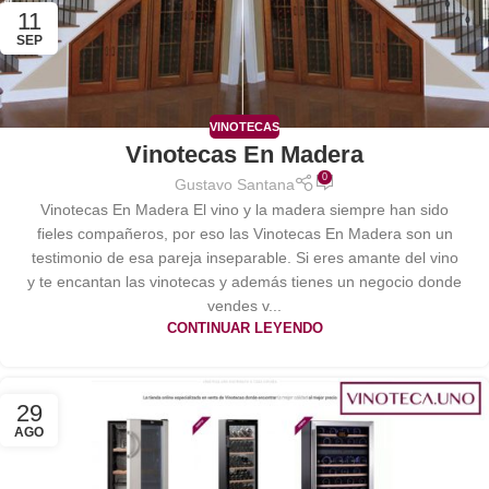
11
SEP
VINOTECAS
Vinotecas En Madera
0
Gustavo Santana
Vinotecas En Madera El vino y la madera siempre han sido
fieles compañeros, por eso las Vinotecas En Madera son un
testimonio de esa pareja inseparable. Si eres amante del vino
y te encantan las vinotecas y además tienes un negocio donde
vendes v...
CONTINUAR LEYENDO
29
AGO