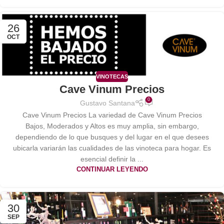
26
OCT
VINOTECAS
Cave Vinum Precios
0
Gustavo Santana
Cave Vinum Precios La variedad de Cave Vinum Precios
Bajos, Moderados y Altos es muy amplia, sin embargo,
dependiendo de lo que busques y del lugar en el que desees
ubicarla variarán las cualidades de las vinoteca para hogar. Es
esencial definir la ...
CONTINUAR LEYENDO
30
SEP