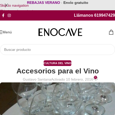
REBAJAS VERANO
-
Envío gratuito
Skip to navigation
Skip to main content
Llámanos 619947429
Menú
CULTURA DEL VINO
Accesorios para el Vino
0
Gustavo Santana
Activado 10 febrero, 2016