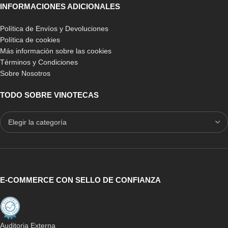
Colección Rústica
encontrando la composición deseada.
INFORMACIONES ADICIONALES
El envío de cualquier de estos productos está incluído y además
Política de Envíos y Devoluciones
se envían ya montados.
Política de cookies
Más información sobre las cookies
En nuestra colección económica de vinotecas encontrarás
un
Términos y Condiciones
conjunto de nuestros muebles botelleros para vino del tipo
Sobre Nosotros
modulares,
por lo que podrás combinarlos a la perfección con
otros muebles ya sea de la misma colección o del resto de
TODO SOBRE VINOTECAS
colecciones que puedes encontrar al visitar nuestra Tienda
Online.
Son fáciles de combinar con las colecciones: moderna,
madera y rústica,
debido al diseño en el que están elaborados,
ya que aunque sean de diferentes colecciones, uno encajará a la
perfección con el otro, permitiéndote la facilidad de combinar los
muebles modulares de tu preferencia para que obtengas un
E-COMMERCE CON SELLO DE CONFIANZA
mueble botellero totalmente personalizado.
Con estos botelleros
tendrás la oportunidad de crear tu propia
vinoteca personalizada
al hacer uso de varios de ellos, y lo
Auditoria Externa