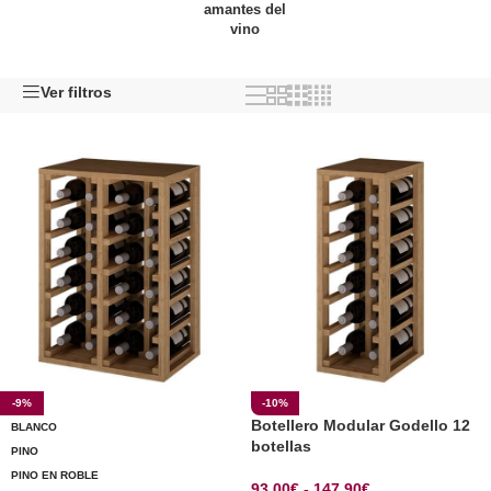
amantes del
vino
Ver filtros
-9%
-10%
Botellero Modular Godello 12
BLANCO
botellas
PINO
PINO EN ROBLE
93,00
€
-
147,90
€