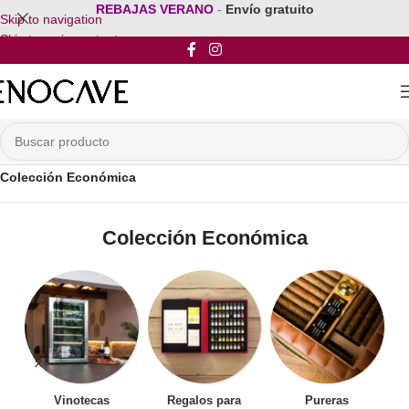
REBAJAS VERANO
-
Envío gratuito
Skip to navigation
Skip to main content
Inicio
/
Mobiliario para vinos
/
Muebles para Vinos
/
Colección Económica
Colección Económica
Vinotecas
Regalos para
Pureras