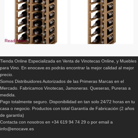
Read More
ENOCAVE.ES
-9%
-10%
Tienda Online Especializada en Venta de Vinotecas Online, y Muebles
Botellero Modular Godello 12
BLANCO
botellas
para Vino. En enocave.es podrás encontrar la mejor calidad al mejor
PINO
precio.
PINO EN ROBLE
93,00
€
-
147,90
€
Somos Distribuidores Autorizados de las Primeras Marcas en el
Botellero Modular Godello 24
botellas
Mercado. Fabricamos Vinotecas, Jamoneras. Queseras, Pureras a
medida.
149,90
€
-
267,00
€
Pago totalmente seguro. Disponibilidad en tan solo 24/72 horas en tu
Con la
Colección Económica
se puede almacenar allgunas
casa o negocio. Productos con total Garantía de Fabricación (2 años
referencias, con un buen material y un mínimo gasto.
de garantía)
Contacta con nosotros en +34 619 94 74 29 o por email a
Puede combinar estos productos con aquellos de otras
info@enocave.es
colecciones como
Colección Moderna
|
Colección Madera
|