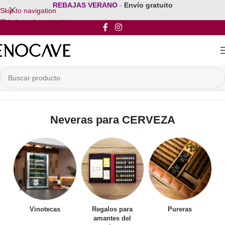
REBAJAS VERANO
-
Envío gratuito
Skip to navigation
Skip to main content
Inicio
/
Neveras para CERVEZA
Neveras para CERVEZA
Vinotecas
Regalos para
Pureras
amantes del