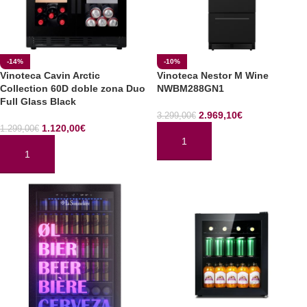
-14%
-10%
Vinoteca Cavin Arctic
Vinoteca Nestor M Wine
Collection 60D doble zona Duo
NWBM288GN1
Full Glass Black
2.969,10
€
3.299,00
€
1.120,00
€
1.299,00
€
AÑADIR AL CARRITO
AÑADIR AL CARRITO