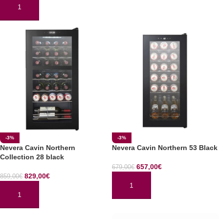
AÑADIR AL CARRITO
-3%
-3%
Nevera Cavin Northern
Nevera Cavin Northern 53 Black
Collection 28 black
657,00
€
679,00
€
829,00
€
859,00
€
AÑADIR AL CARRITO
AÑADIR AL CARRITO