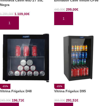
Vinoteca Cavin 60D 2T 55L
Enfriador Cave Vinum CF98
Negra
299,00
€
440,00
€
1.109,00
€
1.299,00
€
AÑADIR AL CARRITO
AÑADIR AL CARRITO
-21%
-21%
Vitrina Frigelux D48
Vitrina Frigelux D95
196,71
€
291,51
€
249,00
€
369,00
€