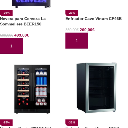
-29%
-26%
Nevera para Cerveza La
Enfriador Cave Vinum CF46B
Sommeliere BEER150
260,00
€
350,00
€
499,00
€
699,00
€
AÑADIR AL CARRITO
AÑADIR AL CARRITO
-15%
-32%