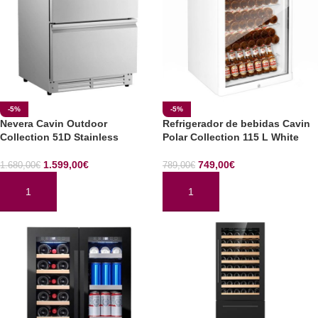
-5%
-5%
Nevera Cavin Outdoor
Refrigerador de bebidas Cavin
Collection 51D Stainless
Polar Collection 115 L White
1.599,00
€
749,00
€
1.680,00
€
789,00
€
AÑADIR AL CARRITO
AÑADIR AL CARRITO