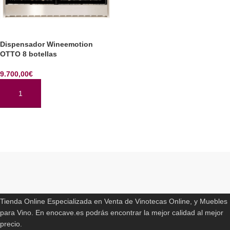
Dispensador Wineemotion
OTTO 8 botellas
9.700,00
€
AÑADIR AL CARRITO
Read More
ENOCAVE.ES
Tienda Online Especializada en Venta de Vinotecas Online, y Muebles
para Vino. En enocave.es podrás encontrar la mejor calidad al mejor
precio.