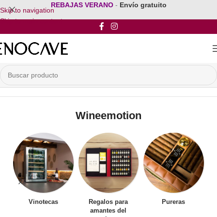
REBAJAS VERANO
-
Envío gratuito
Skip to navigation
Skip to main content
Inicio
/
Por Marca
/
Wineemotion
Wineemotion
Vinotecas
Regalos para
Pureras
amantes del