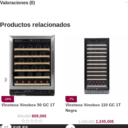
Valoraciones (0)
Productos relacionados
-10%
-7%
Vinoteca Vinobox 50 GC 1T
Vinoteca Vinobox 110 GC 1T
Negra
809,00
€
899,00
€
1.245,00
€
1.339,00
€
ENOCAVE.ES