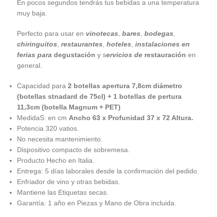
En pocos segundos tendrás tus bebidas a una temperatura
muy baja.
Perfecto para usar en
vinotecas
,
bares
,
bodegas
,
chiringuitos
,
restaurantes
,
hoteles
,
instalaciones en
ferias para
degustación
y s
ervicios de
restauración
en
general.
Capacidad para
2 botellas apertura 7,8cm diámetro
(botellas stnadard de 75cl) + 1 botellas de pertura
11,3cm (botella Magnum + PET)
MedidaS: en cm
Ancho 63 x Profunidad 37 x 72 Altura.
Potencia 320 vatios.
No necesita mantenimiento.
Dispositivo compacto de sobremesa.
Producto Hecho en Italia.
Entrega: 5 días laborales desde la confirmación del pedido.
Enfriador de vino y otras bebidas.
Mantiene las Etiquetas secas.
Garantía: 1 año en Piezas y Mano de Obra incluida.