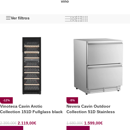
vino
Ver filtros
-12%
-5%
Vinoteca Cavin Arctic
Nevera Cavin Outdoor
Collection 151D Fullglass black
Collection 51D Stainless
2.119,00
€
1.599,00
€
2.399,00
€
1.680,00
€