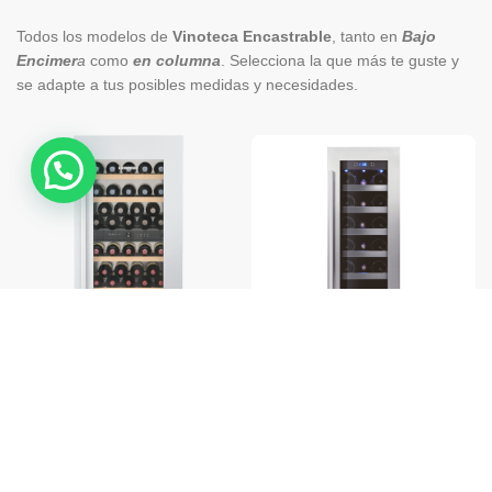
Todos los modelos de
Vinoteca Encastrable
, tanto en
Bajo
Encimer
a
como
en columna
. Selecciona la que más te guste y
se adapte a tus posibles medidas y necesidades.
Vinoteca LIEBHERR
-20%
Read More
EWTdf2353
Vinoteca Le Chai CPS 18 1T
ENOCAVE.ES
3.328,00
€
1.038,00
€
1.299,00
€
Tienda Online Especializada en Venta de Vinotecas Online, y Muebles
para Vino. En enocave.es podrás encontrar la mejor calidad al mejor