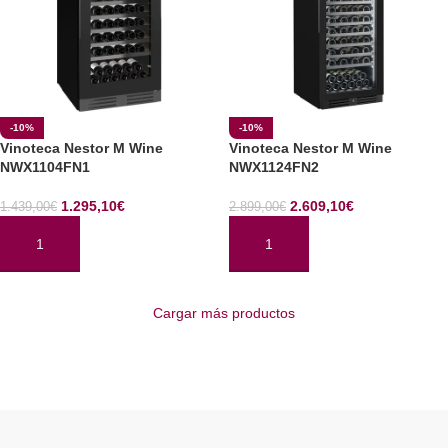
-10%
-10%
Vinoteca Nestor M Wine
Vinoteca Nestor M Wine
NWX1104FN1
NWX1124FN2
1.295,10
€
2.609,10
€
1.439,00
€
2.899,00
€
AÑADIR AL CARRITO
AÑADIR AL CARRITO
Cargar más productos