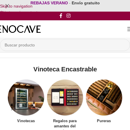
REBAJAS VERANO
-
Envío gratuito
Skip to navigation
Skip to main content
Inicio
/
Vinoteca Encastrable
Vinoteca Encastrable
Vinotecas
Regalos para
Pureras
amantes del