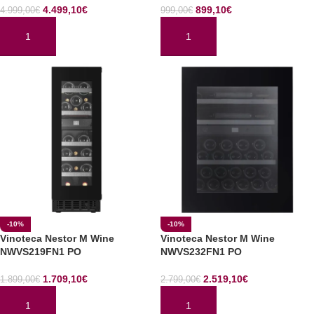
4.499,10
€
899,10
€
4.999,00
€
999,00
€
AÑADIR AL CARRITO
AÑADIR AL CARRITO
-10%
-10%
Vinoteca Nestor M Wine
Vinoteca Nestor M Wine
NWVS219FN1 PO
NWVS232FN1 PO
1.709,10
€
2.519,10
€
1.899,00
€
2.799,00
€
AÑADIR AL CARRITO
AÑADIR AL CARRITO