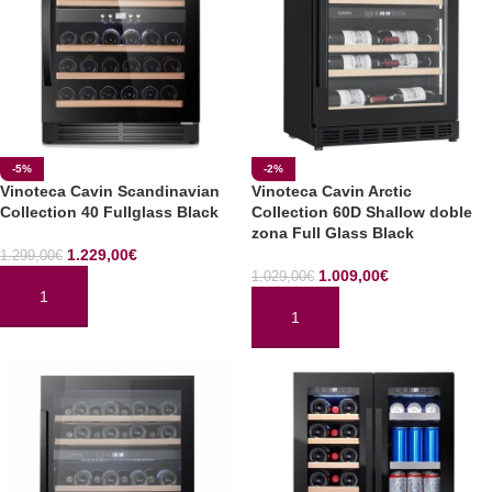
-5%
-2%
Vinoteca Cavin Scandinavian
Vinoteca Cavin Arctic
Collection 40 Fullglass Black
Collection 60D Shallow doble
zona Full Glass Black
1.229,00
€
1.299,00
€
1.009,00
€
1.029,00
€
AÑADIR AL CARRITO
AÑADIR AL CARRITO