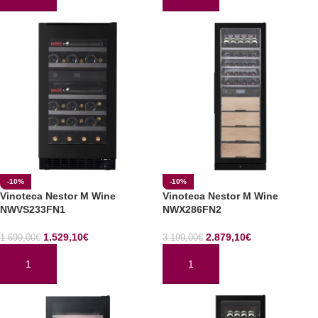
-10%
-10%
Vinoteca Nestor M Wine
Vinoteca Nestor M Wine
NWVS233FN1
NWX286FN2
1.529,10
€
2.879,10
€
1.699,00
€
3.199,00
€
AÑADIR AL CARRITO
AÑADIR AL CARRITO