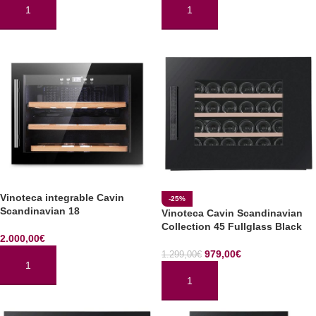
AÑADIR AL CARRITO
AÑADIR AL CARRITO
Vinoteca integrable Cavin
-25%
Scandinavian 18
Vinoteca Cavin Scandinavian
Collection 45 Fullglass Black
2.000,00
€
979,00
€
1.299,00
€
AÑADIR AL CARRITO
AÑADIR AL CARRITO