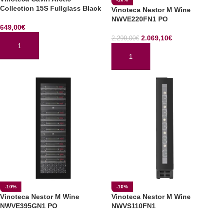
Collection 15S Fullglass Black
Vinoteca Nestor M Wine
NWVE220FN1 PO
649,00
€
2.069,10
€
2.299,00
€
AÑADIR AL CARRITO
AÑADIR AL CARRITO
-10%
-10%
Vinoteca Nestor M Wine
Vinoteca Nestor M Wine
NWVE395GN1 PO
NWVS110FN1