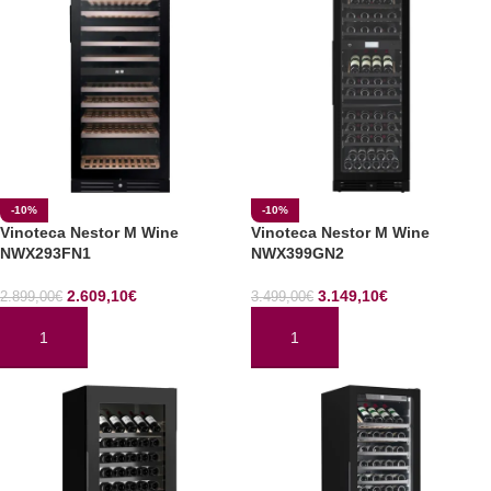
-10%
-10%
Vinoteca Nestor M Wine
Vinoteca Nestor M Wine
NWX293FN1
NWX399GN2
2.609,10
€
3.149,10
€
2.899,00
€
3.499,00
€
AÑADIR AL CARRITO
AÑADIR AL CARRITO