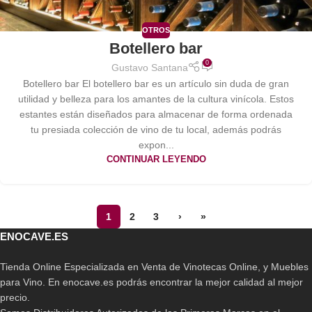
OTROS
Botellero bar
0
Gustavo Santana
Botellero bar El botellero bar es un artículo sin duda de gran
utilidad y belleza para los amantes de la cultura vinícola. Estos
estantes están diseñados para almacenar de forma ordenada
tu presiada colección de vino de tu local, además podrás
expon...
CONTINUAR LEYENDO
1
2
3
›
»
ENOCAVE.ES
Tienda Online Especializada en Venta de Vinotecas Online, y Muebles
para Vino. En enocave.es podrás encontrar la mejor calidad al mejor
precio.