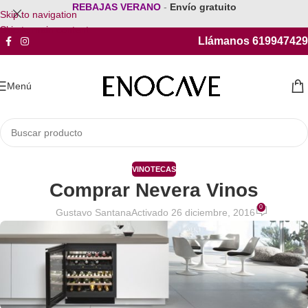
REBAJAS VERANO
-
Envío gratuito
Skip to navigation
Skip to main content
Llámanos 619947429
Menú
VINOTECAS
Comprar Nevera Vinos
0
Gustavo Santana
Activado 26 diciembre, 2016