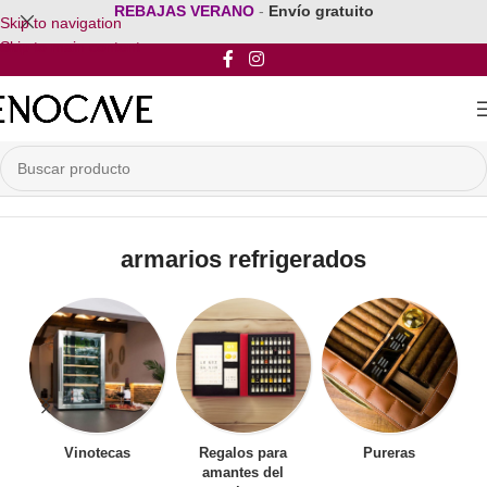
REBAJAS VERANO
-
Envío gratuito
Skip to navigation
Skip to main content
Inicio
/
Productos etiquetados “armarios refrigerados”
armarios refrigerados
Vinotecas
Regalos para
Pureras
amantes del