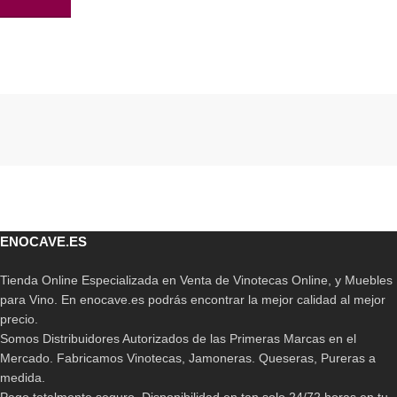
AÑADIR AL CARRITO
Read More
ENOCAVE.ES
Tienda Online Especializada en Venta de Vinotecas Online, y Muebles
para Vino. En enocave.es podrás encontrar la mejor calidad al mejor
precio.
Somos Distribuidores Autorizados de las Primeras Marcas en el
Mercado. Fabricamos Vinotecas, Jamoneras. Queseras, Pureras a
medida.
Pago totalmente seguro. Disponibilidad en tan solo 24/72 horas en tu