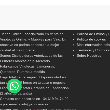
Read More
ENOCAVE.ES
INFORMACIONES 
Tienda Online Especializada en Venta de
Política de Envíos y
Vinotecas Online, y Muebles para Vino. En
Política de cookies
enocave.es podrás encontrar la mejor
Más información sobr
calidad al mejor precio.
Términos y Condicio
Somos Distribuidores Autorizados de las
Sobre Nosotros
Primeras Marcas en el Mercado.
Fabricamos Vinotecas, Jamoneras.
Queseras, Pureras a medida.
Pago totalmente seguro. Disponibilidad en
tan solo 24/72 horas en tu casa o negocio.
Productos con total Garantía de Fabricación
(2 años de garantía)
Contacta con nosotros en +34 619 94 74 29
o por email a info@enocave.es