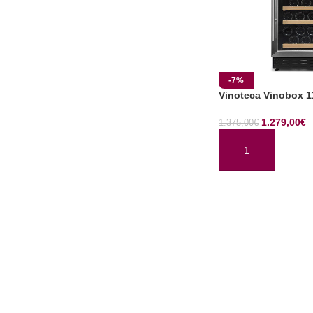
-7%
Vinoteca Vinobox 1
1.279,00
€
1.375,00
€
AÑADIR AL CARRI