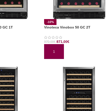
-10%
0 GC 1T
Vinoteca Vinobox 50 GC 2T
871,00
€
970,00
€
TO
AÑADIR AL CARRITO