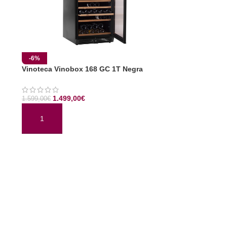
-6%
Vinoteca Vinobox 168 GC 1T Negra
1.499,00
€
1.599,00
€
AÑADIR AL CARRITO