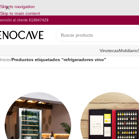
Skip to navigation
Skip to main content
tención al cliente
619947429
Vinotecas
Mobiliario
Inicio
/
Productos etiquetados “refrigeradores vino”