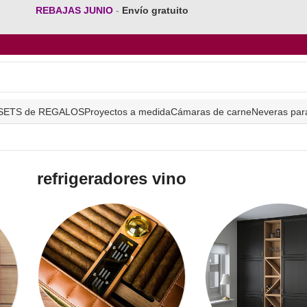
REBAJAS JUNIO
-
Envío gratuito
SETS de REGALOS
Proyectos a medida
Cámaras de carne
Neveras par
refrigeradores vino