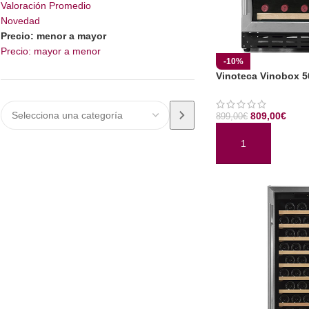
Valoración Promedio
Novedad
Precio: menor a mayor
Precio: mayor a menor
-10%
Vinoteca Vinobox 5
809,00
€
899,00
€
AÑADIR AL CARRI