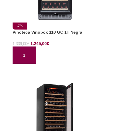
-7%
Vinoteca Vinobox 110 GC 1T Negra
1.245,00
€
1.339,00
€
AÑADIR AL CARRITO