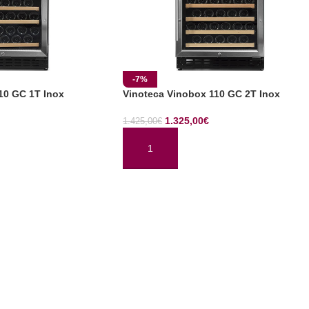
-7%
10 GC 1T Inox
Vinoteca Vinobox 110 GC 2T Inox
1.325,00
€
1.425,00
€
TO
AÑADIR AL CARRITO