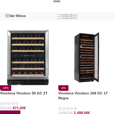
vino
Ver filtros
-10%
-6%
Vinoteca Vinobox 50 GC 2T
Vinoteca Vinobox 168 GC 1T
Negra
871,00
€
970,00
€
1.499,00
€
1.599,00
€