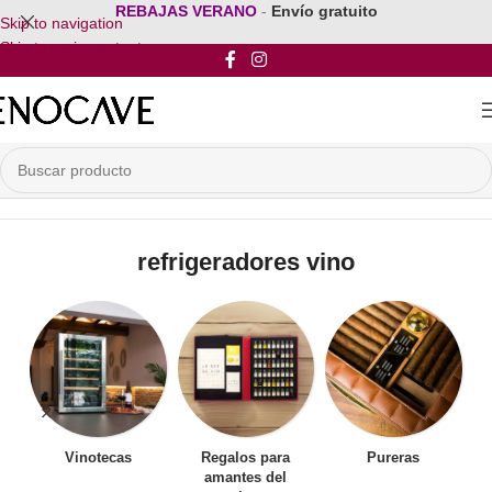
REBAJAS VERANO
-
Envío gratuito
Skip to navigation
Skip to main content
Inicio
/
Productos etiquetados “refrigeradores vino”
refrigeradores vino
Vinotecas
Regalos para
Pureras
amantes del