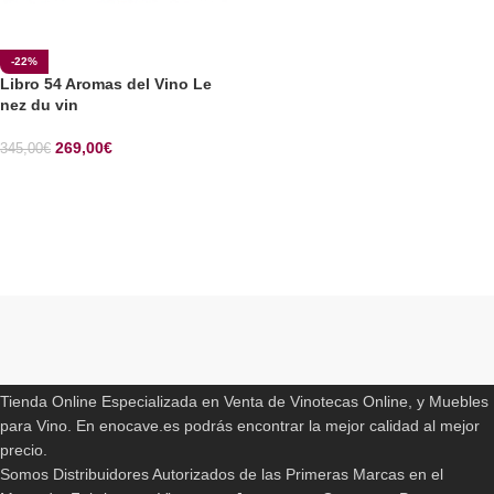
-22%
Libro 54 Aromas del Vino Le
nez du vin
269,00
€
345,00
€
SELECCIONAR OPCIONES
Read More
ENOCAVE.ES
Tienda Online Especializada en Venta de Vinotecas Online, y Muebles
para Vino. En enocave.es podrás encontrar la mejor calidad al mejor
precio.
Somos Distribuidores Autorizados de las Primeras Marcas en el