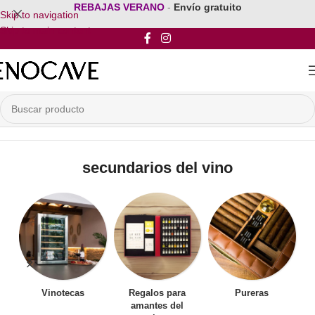
REBAJAS VERANO
-
Envío gratuito
Skip to navigation
Skip to main content
Inicio
/
Productos etiquetados “secundarios del vino”
secundarios del vino
Vinotecas
Regalos para
Pureras
amantes del