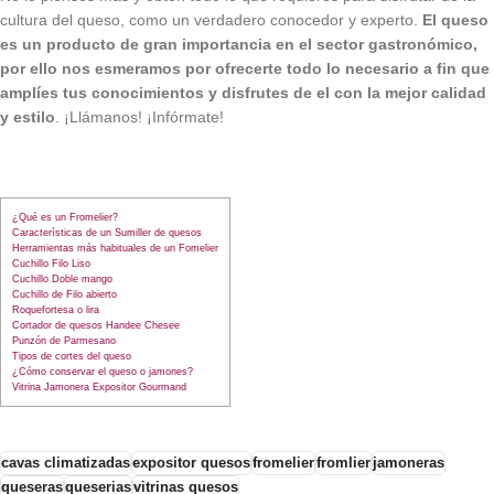
cultura del queso, como un verdadero conocedor y experto.
El queso
es un producto de gran importancia en el sector gastronómico,
por ello nos esmeramos por ofrecerte todo lo necesario a fin que
amplíes tus conocimientos y disfrutes de el con la mejor calidad
y estilo
. ¡Llámanos! ¡Infórmate!
¿Qué es un Fromelier?
Características de un Sumiller de quesos
Herramientas más habituales de un Fomelier
Cuchillo Filo Liso
Cuchillo Doble mango
Cuchillo de Filo abierto
Roquefortesa o lira
Cortador de quesos Handee Chesee
Punzón de Parmesano
Tipos de cortes del queso
¿Cómo conservar el queso o jamones?
Vitrina Jamonera Expositor Gourmand
cavas climatizadas
expositor quesos
fromelier
fromlier
jamoneras
queseras
queserias
vitrinas quesos