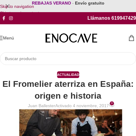
REBAJAS VERANO
-
Envío gratuito
Skip to navigation
Skip to main content
Llámanos 619947429
Menú
ACTUALIDAD
El Fromelier aterriza en España:
origen e historia
0
Juan Ballester
Activado 4 noviembre, 2017