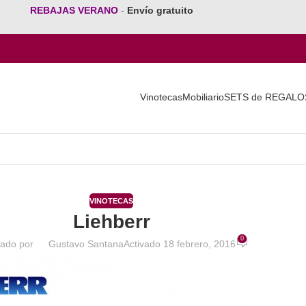
REBAJAS VERANO
-
Envío gratuito
Vinotecas
Mobiliario
SETS de REGALO
VINOTECAS
Liehberr
0
cado por
Gustavo Santana
Activado 18 febrero, 2016