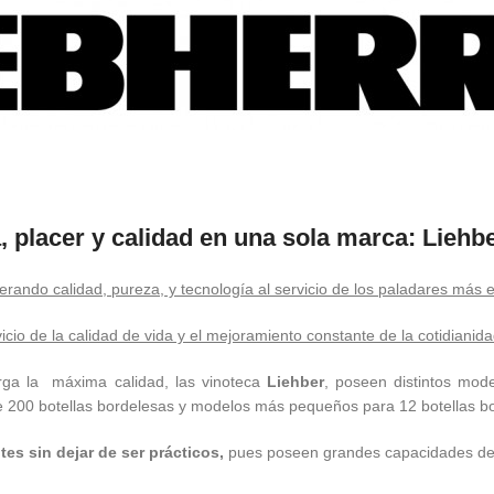
, placer y calidad en una sola marca: Liehb
ando calidad, pureza, y tecnología al servicio de los paladares más 
icio de la calidad de vida y el mejoramiento constante de la cotidianid
ga la máxima calidad, las vinoteca
Liehber
, poseen distintos mod
200 botellas bordelesas y modelos más pequeños para 12 botellas bo
es sin dejar de ser prácticos,
pues poseen grandes capacidades de