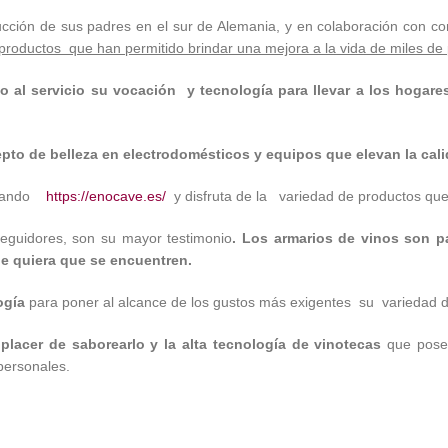
n de sus padres en el sur de Alemania, y en colaboración con constr
s productos que han permitido brindar una mejora a la vida de miles d
o al servicio su vocación y tecnología para llevar a los hogare
epto de belleza en electrodomésticos y equipos que elevan la cal
sitando
https://enocave.es/
y disfruta de la variedad de productos que
eguidores, son su mayor testimonio
. Los armarios de vinos son p
nde quiera que se encuentren.
ogía
para poner al alcance de los gustos más exigentes su variedad d
 placer de saborearlo y la alta tecnología de vinotecas
que posee
 personales.