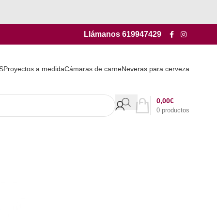
Llámanos
619947429
S
Proyectos a medida
Cámaras de carne
Neveras para cerveza
0,00
€
0
productos