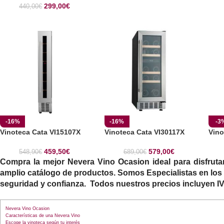
299,00
€
440,00
€
-16%
-16%
-3
Vinoteca Cata VI15107X
Vinoteca Cata VI30117X
Vino
459,50
€
579,00
€
548,90
€
689,00
€
Compra la mejor
Nevera Vino Ocasion
ideal para disfrut
amplio catálogo de productos. Somos Especialistas en los 
seguridad y confianza. Todos nuestros precios incluyen IVA
Nevera Vino Ocasion
Características de una Nevera Vino
Escoge la vinoteca según tu interés