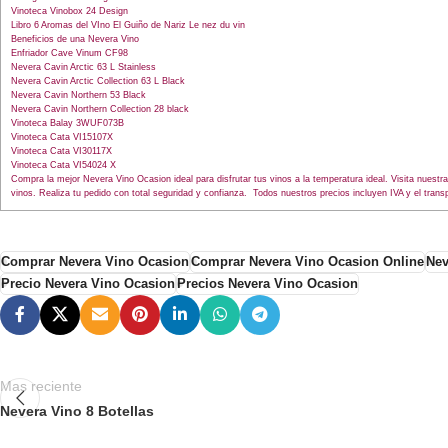
Vinoteca Vinobox 24 Design
Libro 6 Aromas del VIno El Guiño de Nariz Le nez du vin
Beneficios de una Nevera Vino
Enfriador Cave Vinum CF98
Nevera Cavin Arctic 63 L Stainless
Nevera Cavin Arctic Collection 63 L Black
Nevera Cavin Northern 53 Black
Nevera Cavin Northern Collection 28 black
Vinoteca Balay 3WUF073B
Vinoteca Cata VI15107X
Vinoteca Cata VI30117X
Vinoteca Cata VI54024 X
Compra la mejor Nevera Vino Ocasion ideal para disfrutar tus vinos a la temperatura ideal. Visita nues
vinos. Realiza tu pedido con total seguridad y confianza. Todos nuestros precios incluyen IVA y el trans
Comprar Nevera Vino Ocasion
Comprar Nevera Vino Ocasion Online
Nev
Precio Nevera Vino Ocasion
Precios Nevera Vino Ocasion
Mas reciente
Nevera Vino 8 Botellas