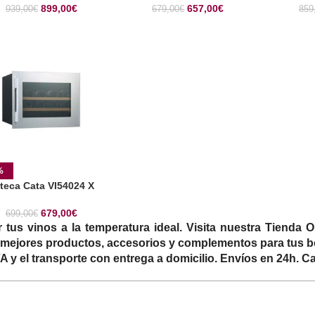
899,00
€
657,00
€
939,00
€
679,00
€
859
%
teca Cata VI54024 X
679,00
€
699,00
€
ar tus vinos a la temperatura ideal. Visita nuestra Tienda
mejores productos, accesorios y complementos para tus bote
 y el transporte con entrega a domicilio. Envíos en 24h. C