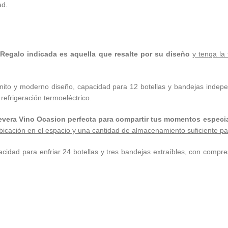
ad.
 Regalo indicada es aquella que resalte por su diseño
y tenga la
ito y moderno diseño, capacidad para 12 botellas y bandejas indepe
refrigeración termoeléctrico.
evera Vino Ocasion perfecta para compartir tus momentos especia
 ubicación en el espacio y una cantidad de almacenamiento suficiente pa
dad para enfriar 24 botellas y tres bandejas extraíbles, con compresor