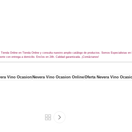
tra Tienda Online en Tienda Online y consulta nuestro amplio catálogo de productos. Somos Especialistas e
porte con entrega a domicilio. Envíos en 24h. Calidad garantizada. ¡Contáctanos!
era Vino Ocasion
Nevera Vino Ocasion Online
Oferta Nevera Vino Ocasi