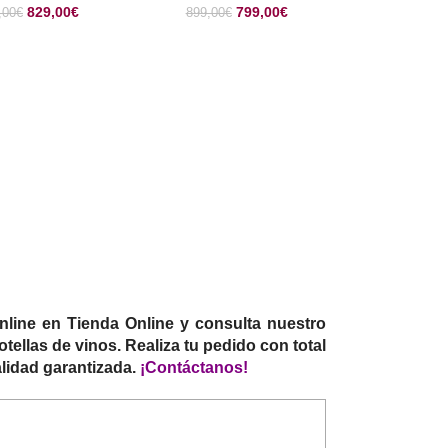
829,00
€
799,00
€
,00
€
899,00
€
 Online en Tienda Online y consulta nuestro
llas de vinos. Realiza tu pedido con total
alidad garantizada.
¡Contáctanos!