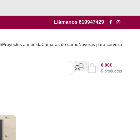
Llámanos
619947429
S
Proyectos a medida
Cámaras de carne
Neveras para cerveza
0,00
€
0
productos