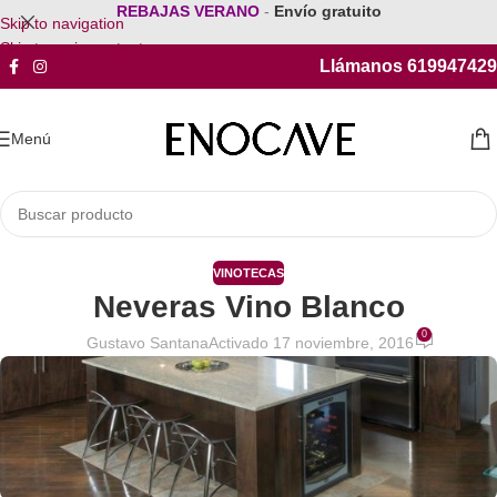
REBAJAS VERANO
-
Envío gratuito
Skip to navigation
Skip to main content
Llámanos 619947429
Menú
VINOTECAS
Neveras Vino Blanco
0
Gustavo Santana
Activado 17 noviembre, 2016