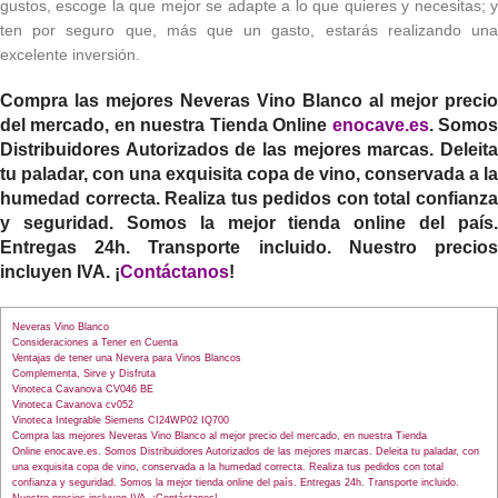
gustos, escoge la que mejor se adapte a lo que quieres y necesitas; y
ten por seguro que, más que un gasto, estarás realizando una
excelente inversión.
Compra las mejores
Neveras Vino Blanco
al mejor precio
del mercado, en nuestra Tienda Online
enocave.es
. Somo
Distribuidores Autorizados de las mejores marcas. Deleita
tu paladar, con una exquisita copa de vino, conservada a la
humedad correcta. Realiza tus pedidos con total confianza
y seguridad. Somos la mejor tienda online del país.
Entregas 24h. Transporte incluido. Nuestro precios
incluyen IVA. ¡
Contáctanos
!
Neveras Vino Blanco
Consideraciones a Tener en Cuenta
Ventajas de tener una Nevera para Vinos Blancos
Complementa, Sirve y Disfruta
Vinoteca Cavanova CV046 BE
Vinoteca Cavanova cv052
Vinoteca Integrable Siemens CI24WP02 IQ700
Compra las mejores Neveras Vino Blanco al mejor precio del mercado, en nuestra Tienda
Online enocave.es. Somos Distribuidores Autorizados de las mejores marcas. Deleita tu paladar, con
una exquisita copa de vino, conservada a la humedad correcta. Realiza tus pedidos con total
confianza y seguridad. Somos la mejor tienda online del país. Entregas 24h. Transporte incluido.
Nuestro precios incluyen IVA. ¡Contáctanos!