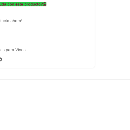
uda con este producto?
ducto ahora!
es para Vinos