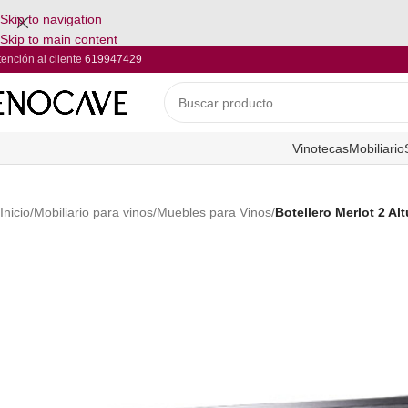
Skip to navigation
Skip to main content
tención al cliente
619947429
Vinotecas
Mobiliario
Inicio
/
Mobiliario para vinos
/
Muebles para Vinos
/
Botellero Merlot 2 Al