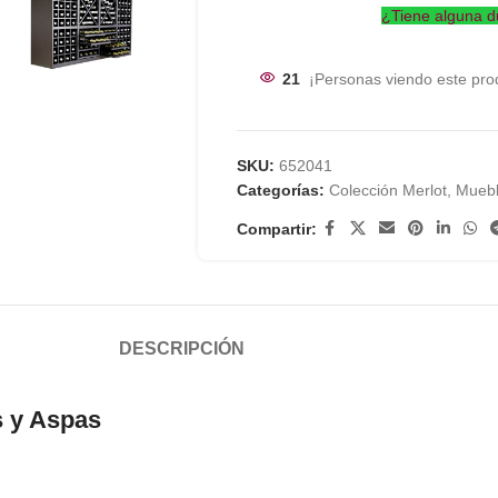
¿Tiene alguna d
21
¡Personas viendo este pro
SKU:
652041
Categorías:
Colección Merlot
,
Muebl
Compartir:
DESCRIPCIÓN
s y Aspas