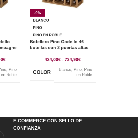
-9%
-9%
BLANCO
BLANCO
PINO
PINO
PINO EN ROBLE
PINO EN ROBLE
dello
Botellero Pino Godello 46
PINO EN COLO
hampagne
botellas con 2 puertas altas
PINO EN COLO
90
€
424,00
€
-
734,90
€
Botellero 65 bo
Pino
,
Pino
Blanco
,
Pino
,
Pino
baldas extraibl
COLOR
en Roble
en Roble
478,00
€
B
COLOR
Ne
E-COMMERCE CON SELLO DE
CONFIANZA