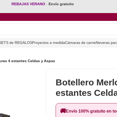
REBAJAS VERANO
-
Envío gratuito
SETS de REGALOS
Proyectos a medida
Cámaras de carne
Neveras par
turas 4 estantes Celdas y Aspas
Botellero Merlo
estantes Celd
🚚
Envío 100% gratuito en t