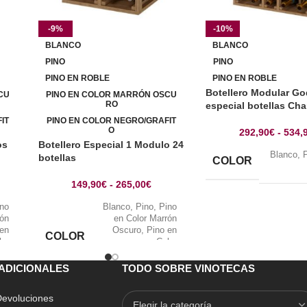
-9%
-10%
BLANCO
BLANCO
PINO
PINO
PINO EN ROBLE
PINO EN ROBLE
Botellero Modular Go
CU
PINO EN COLOR MARRÓN OSCU
RO
especial botellas C
IT
PINO EN COLOR NEGRO/GRAFIT
O
292,90
€
-
534,
os
Botellero Especial 1 Modulo 24
Blanco
,
botellas
COLOR
149,90
€
-
265,00
€
ino
Blanco
,
Pino
,
Pino
rón
en Color Marrón
 en
Oscuro
,
Pino en
COLOR
lor
Color
ino
Negro/Grafito
,
Pino
ble
en Roble
ADICIONALES
TODO SOBRE VINOTECAS
 Devoluciones