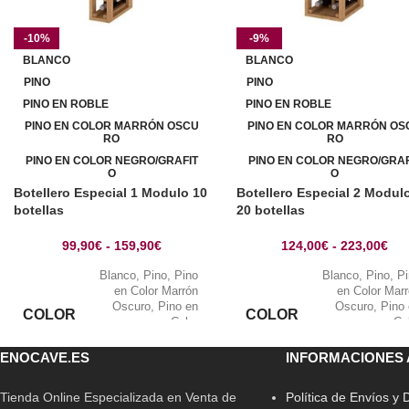
-10%
-9%
BLANCO
BLANCO
PINO
PINO
PINO EN ROBLE
PINO EN ROBLE
PINO EN COLOR MARRÓN OSCU
PINO EN COLOR MARRÓN OS
RO
RO
PINO EN COLOR NEGRO/GRAFIT
PINO EN COLOR NEGRO/GRAF
O
O
Botellero Especial 1 Modulo 10
Botellero Especial 2 Modul
botellas
20 botellas
99,90
€
-
159,90
€
124,00
€
-
223,00
€
Blanco
,
Pino
,
Pino
Blanco
,
Pino
,
P
en Color Marrón
en Color Mar
Oscuro
,
Pino en
Oscuro
,
Pino
COLOR
COLOR
Color
Co
Negro/Grafito
,
Pino
Negro/Grafito
,
P
en Roble
en Ro
ENOCAVE.ES
INFORMACIONES 
Tienda Online Especializada en Venta de
Política de Envíos y