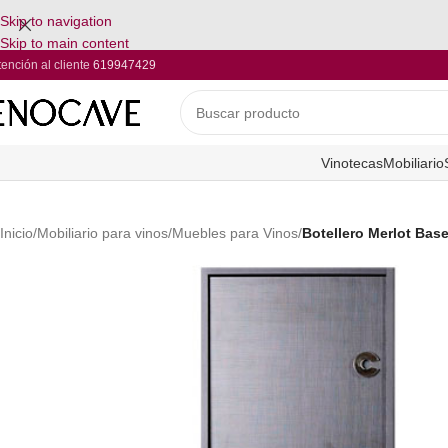
Skip to navigation
Skip to main content
tención al cliente
619947429
Vinotecas
Mobiliario
Inicio
/
Mobiliario para vinos
/
Muebles para Vinos
/
Botellero Merlot Base