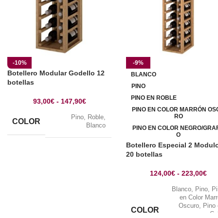
-10%
-9%
Botellero Modular Godello 12
BLANCO
botellas
PINO
PINO EN ROBLE
93,00
€
-
147,90
€
PINO EN COLOR MARRÓN OS
RO
Pino
,
Roble
,
COLOR
Blanco
PINO EN COLOR NEGRO/GRAF
O
Botellero Especial 2 Modul
20 botellas
124,00
€
-
223,00
€
Blanco
,
Pino
,
P
en Color Mar
Oscuro
,
Pino
COLOR
Co