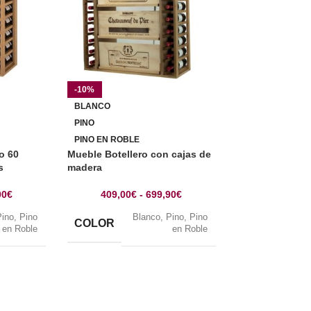
-10%
-9%
BLANCO
BLANCO
PINO
PINO
PINO EN ROBLE
PINO EN ROBLE
o 60
Mueble Botellero con cajas de
Botellero Pino 
s
madera
botellas con 2 
00
€
409,00
€
-
699,90
€
424,00
€
Pino
,
Pino
Blanco
,
Pino
,
Pino
B
COLOR
COLOR
en Roble
en Roble