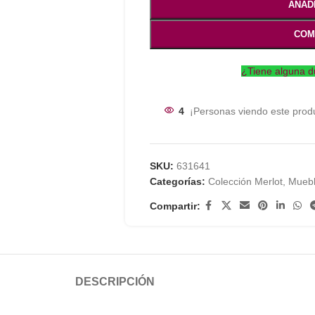
AÑAD
COM
¿Tiene alguna d
4
¡Personas viendo este prod
SKU:
631641
Categorías:
Colección Merlot
,
Muebl
Compartir:
DESCRIPCIÓN