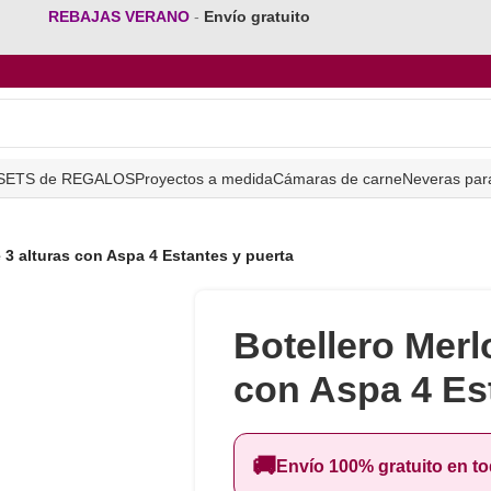
REBAJAS VERANO
-
Envío gratuito
SETS de REGALOS
Proyectos a medida
Cámaras de carne
Neveras par
 3 alturas con Aspa 4 Estantes y puerta
Botellero Merl
con Aspa 4 Es
🚚
Envío 100% gratuito en t