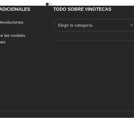
ino
ble
ADICIONALES
TODO SOBRE VINOTECAS
 Devoluciones
e las cookies
nes