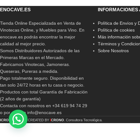
Negro/Grafito
,
P
en Ro
ENOCAVE.ES
INFORMACIONES 
Tienda Online Especializada en Venta de
Política de Envíos y
Vinotecas Online, y Muebles para Vino. En
Política de cookies
enocave.es podrás encontrar la mejor
Más información sobr
calidad al mejor precio.
Términos y Condicio
Somos Distribuidores Autorizados de las
Sobre Nosotros
Primeras Marcas en el Mercado.
Fabricamos Vinotecas, Jamoneras.
Queseras, Pureras a medida.
Pago totalmente seguro. Disponibilidad en
tan solo 24/72 horas en tu casa o negocio.
Productos con total Garantía de Fabricación
(2 años de garantía)
Contacta con nosotros en +34 619 94 74 29
o por email a info@enocave.es
i
ICRONO
2019 CREATED BY
CRONO
. Consultora Tecnológica.