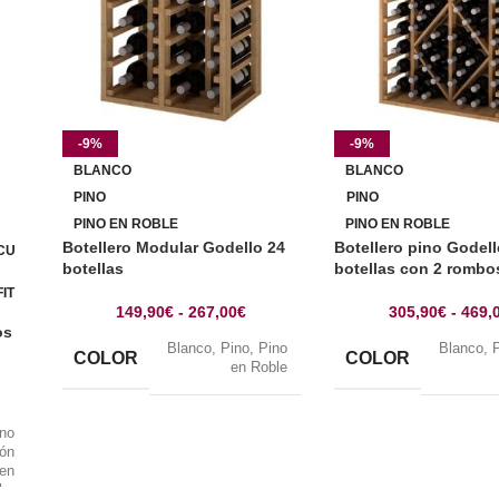
-9%
-9%
BLANCO
BLANCO
PINO
PINO
PINO EN ROBLE
PINO EN ROBLE
Botellero Modular Godello 24
Botellero pino Godell
CU
botellas
botellas con 2 rombo
IT
149,90
€
-
267,00
€
305,90
€
-
469,
os
Blanco
,
Pino
,
Pino
Blanco
,
COLOR
COLOR
en Roble
ino
rón
 en
lor